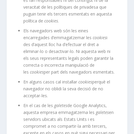
es fan responsables ni del contingut ni de la
veracitat de les polítiques de privadesa que
puguin tenir els tercers esmentats en aquesta
política de
cookies
.
Els navegadors web són les eines
encarregades d’emmagatzemar les
cookies
i
des d’aquest lloc ha d’efectuar el dret a
eliminar-lo o desactivar-lo. Ni aquesta web ni
els seus representants legals poden garantir la
correcta o incorrecta manipulació de
les
cookies
per part dels navegadors esmentats.
En alguns casos cal instal·lar
cookies
perquè el
navegador no oblidi la seva decisió de no
acceptar-les.
En el cas de les
galetes
de Google Analytics,
aquesta empresa emmagatzema les
galetes
en
servidors ubicats als Estats Units i es
compromet a no compartir-la amb tercers,
excepte en els casos en què sigui necessari per