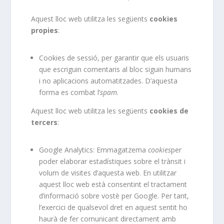
Aquest lloc web utilitza les següents
cookies
propies
:
Cookies de sessió, per garantir que els usuaris
que escriguin comentaris al bloc siguin humans
i no aplicacions automatitzades. D’aquesta
forma es combat l’
spam
.
Aquest lloc web utilitza les següents
cookies de
tercers
:
Google Analytics: Emmagatzema
cookies
per
poder elaborar estadístiques sobre el trànsit i
volum de visites d’aquesta web. En utilitzar
aquest lloc web està consentint el tractament
d’informació sobre vostè per Google. Per tant,
l’exercici de qualsevol dret en aquest sentit ho
haurà de fer comunicant directament amb