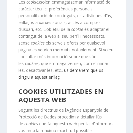
Les
cookies
solen emmagatzemar informació de
caràcter tècnic, preferències personals,
personalització de continguts, estadístiques d’ús,
enllaços a xarxes socials, accés a comptes
d’usuari, etc. L’objetiu de la
cookie
és adaptar el
contingut de la web al seu perfil i necessitats,
sense
cookies
els serveis oferts per qualsevol
pàgina es veurien mermats notablement. Si voleu
consultar més informació sobre què són
les
cookies
, què emmagatzemen, com eliminar-
les, desactivar-les, etc.,
us demanem que us
dirigiu a aquest enllaç.
COOKIES UTILITZADES EN
AQUESTA WEB
Seguint les directrius de l’Agència Espanyola de
Protecció de Dades procedim a detallar l’ús
de
cookies
que fa aquesta web per tal d’informar-
vos amb la màxima exactitud possible.