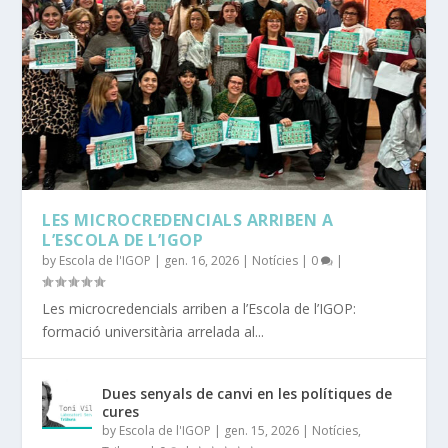
TFM 2023-2024
TFM 2022-2023
TFM 2018-2019
TFM 2019-2020
TFM 2021-2022
LES MICROCREDENCIALS ARRIBEN A
L’ESCOLA DE L’IGOP
by
Escola de l'IGOP
|
gen. 16, 2026
|
Notícies
|
0
|
Les microcredencials arriben a l’Escola de l’IGOP:
formació universitària arrelada al...
Dues senyals de canvi en les polítiques de
cures
by
Escola de l'IGOP
|
gen. 15, 2026
|
Notícies
,