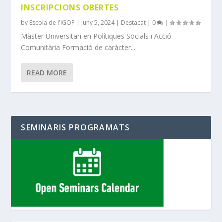
INSCRIPCIONS OBERTES
by
Escola de l'IGOP
|
juny 5, 2024
|
Destacat
|
0
|
Màster Universitari en Polítiques Socials i Acció
Comunitària Formació de caràcter...
READ MORE
SEMINARIS PROGRAMATS