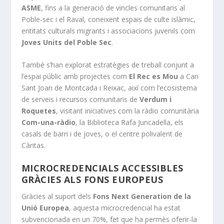
ASME
, fins a la generació de vincles comunitaris al
Poble-sec i el Raval, coneixent espais de culte islàmic,
entitats culturals migrants i associacions juvenils com
Joves Units del Poble Sec
.
També s’han explorat estratègies de treball conjunt a
l’espai públic amb projectes com
El Rec es Mou
a Can
Sant Joan de Montcada i Reixac, així com l’ecosistema
de serveis i recursos comunitaris de
Verdum i
Roquetes
, visitant iniciatives com la ràdio comunitària
Com-una-ràdio
, la Biblioteca Rafa Juncadella, els
casals de barri i de joves, o el centre polivalent de
Càritas.
MICROCREDENCIALS ACCESSIBLES
GRÀCIES ALS FONS EUROPEUS
Gràcies al suport dels
Fons Next Generation de la
Unió Europea
, aquesta microcredencial ha estat
subvencionada en un 70%, fet que ha permès oferir-la