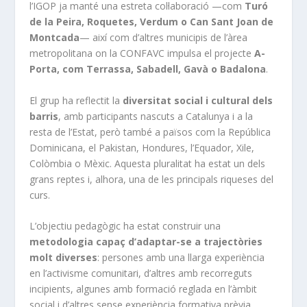
l’IGOP ja manté una estreta col·laboració —com
Turó
de la Peira, Roquetes, Verdum o Can Sant Joan de
Montcada
— així com d’altres municipis de l’àrea
metropolitana on la CONFAVC impulsa el projecte
A-
Porta, com Terrassa, Sabadell, Gavà o Badalona
.
El grup ha reflectit la
diversitat social i cultural dels
barris
, amb participants nascuts a Catalunya i a la
resta de l’Estat, però també a països com la República
Dominicana, el Pakistan, Hondures, l’Equador, Xile,
Colòmbia o Mèxic. Aquesta pluralitat ha estat un dels
grans reptes i, alhora, una de les principals riqueses del
curs.
L’objectiu pedagògic ha estat construir una
metodologia capaç d’adaptar-se a trajectòries
molt diverses
: persones amb una llarga experiència
en l’activisme comunitari, d’altres amb recorreguts
incipients, algunes amb formació reglada en l’àmbit
social i d’altres sense experiència formativa prèvia.