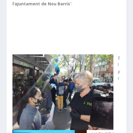
l’ajuntament de Nou Barris
”.
E
l
p
r