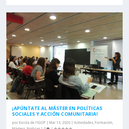
¡APÚNTATE AL MÁSTER EN POLÍTICAS
SOCIALES Y ACCIÓN COMUNITARIA!
por
Escola de l'IGOP
|
Mar 13, 2020
|
Actividades
,
Formación
,
Másters
,
Notícias
|
0
|