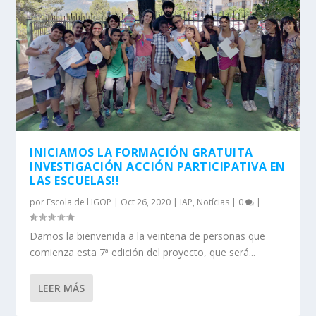
INICIAMOS LA FORMACIÓN GRATUITA
INVESTIGACIÓN ACCIÓN PARTICIPATIVA EN
LAS ESCUELAS!!
por
Escola de l'IGOP
|
Oct 26, 2020
|
IAP
,
Notícias
|
0
|
Damos la bienvenida a la veintena de personas que
comienza esta 7ª edición del proyecto, que será...
LEER MÁS