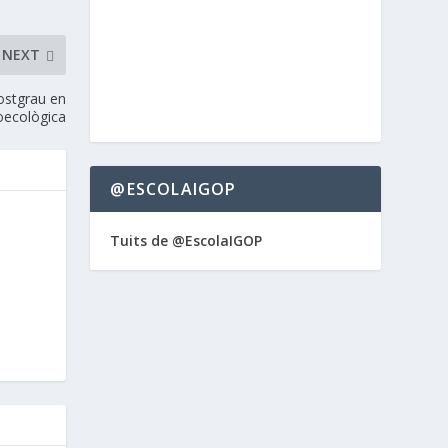
NEXT
ostgrau en
oecològica
@ESCOLAIGOP
Tuits de @EscolaIGOP