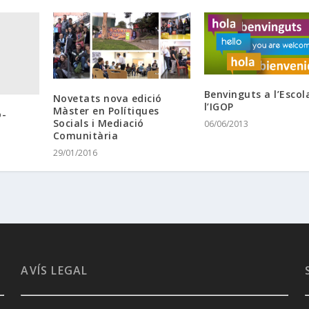
Benvinguts a l’Escol
Novetats nova edició
l’IGOP
Màster en Polítiques
o-
Socials i Mediació
06/06/2013
Comunitària
29/01/2016
AVÍS LEGAL