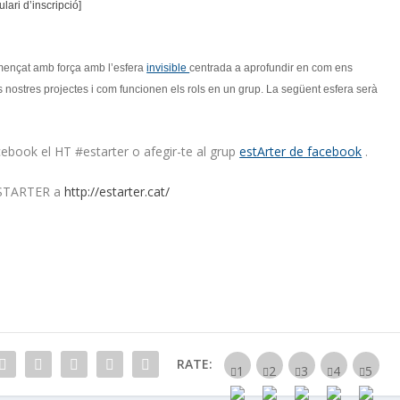
lari d’inscripció]
ençat amb força amb l’esfera
invisible
centrada a aprofundir en com ens
nostres projectes i com funcionen els rols en un grup. La següent esfera serà
facebook el HT #estarter o afegir-te al grup
estArter de facebook
.
ESTARTER a
http://estarter.cat/
RATE: