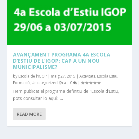
AVANÇAMENT PROGRAMA 4A ESCOLA
D’ESTIU DE L’IGOP: CAP A UN NOU
MUNICIPALISME?
by
Escola de l'IGOP
|
maig 27, 2015
|
Activitats
,
Escola Estiu
,
Formació
,
Uncategorized @ca
|
0
|
Hem publicat el programa definitiu de l’Escola d’Estiu,
pots consultar-lo aquí: ...
READ MORE