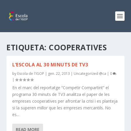
ETIQUETA:
COOPERATIVES
L’ESCOLA AL 30 MINUTS DE TV3
by
Escola de l'IGOP
|
gen. 22, 2013
|
Uncategorized @ca
|
0
|
En el marc del reportatge “Competir Compartint” el
programa 30 minuts de TV3 analitza el paper de les
empreses cooperatives per afrontar la crisi i es planteja
si la superen millor que les empreses mercantils. No
es...
READ MORE