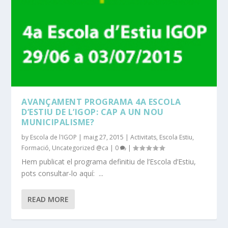
AVANÇAMENT PROGRAMA 4A ESCOLA
D’ESTIU DE L’IGOP: CAP A UN NOU
MUNICIPALISME?
by
Escola de l'IGOP
|
maig 27, 2015
|
Activitats
,
Escola Estiu
,
Formació
,
Uncategorized @ca
|
0
|
Hem publicat el programa definitiu de l’Escola d’Estiu,
pots consultar-lo aquí: ...
READ MORE