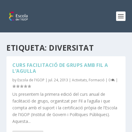
ETIQUETA:
DIVERSITAT
CURS FACILITACIÓ DE GRUPS AMB FIL A
L’AGULLA
by
Escola de l'IGOP
|
jul. 24, 2013
|
Activitats
,
Formació
|
0
|
Us presentem la primera edició del curs anual de
facilitació de grups, organitzat per Fil a l’agulla i que
compta amb el suport i la certificació pròpia de l’Escola
de l’IGOP (Institut de Govern i Polítiques Públiques).
Aquesta...