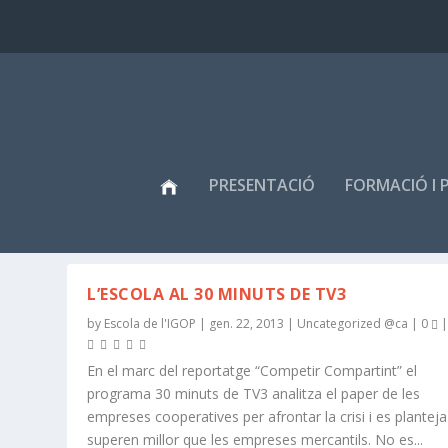
PRESENTACIÓ
FORMACIÓ I 
ETIQUETA:
EMPRESA
L’ESCOLA AL 30 MINUTS DE TV3
by
Escola de l'IGOP
|
gen. 22, 2013
|
Uncategorized @ca
|
0
En el marc del reportatge “Competir Compartint” el
programa 30 minuts de TV3 analitza el paper de les
empreses cooperatives per afrontar la crisi i es planteja 
superen millor que les empreses mercantils. No es...