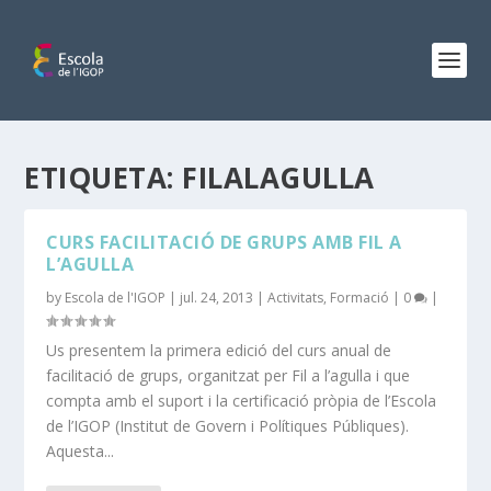
ETIQUETA:
FILALAGULLA
CURS FACILITACIÓ DE GRUPS AMB FIL A
L’AGULLA
by
Escola de l'IGOP
|
jul. 24, 2013
|
Activitats
,
Formació
|
0
|
Us presentem la primera edició del curs anual de
facilitació de grups, organitzat per Fil a l’agulla i que
compta amb el suport i la certificació pròpia de l’Escola
de l’IGOP (Institut de Govern i Polítiques Públiques).
Aquesta...