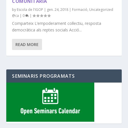
COMUNITÀRIA
by
Escola de l'IGOP
|
gen. 24, 2018
|
Formació
,
Uncategorized
@ca
|
0
|
Comparteix L’empoderament col·lectiu, resposta
democràtica als reptes socials Acció...
READ MORE
SEMINARIS PROGRAMATS