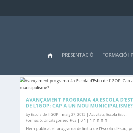
PRESENTACIÓ
FORMACIÓ I 
ETIQUETA:
PACTES
AVANÇAMENT PROGRAMA 4A ESCOLA D’EST
DE L’IGOP: CAP A UN NOU MUNICIPALISME?
by
Escola de l'IGOP
|
maig 27, 2015
|
Activitats
,
Escola Estiu
,
Formació
,
Uncategorized @ca
|
0
|
Hem publicat el programa definitiu de l’Escola d’Estiu, p