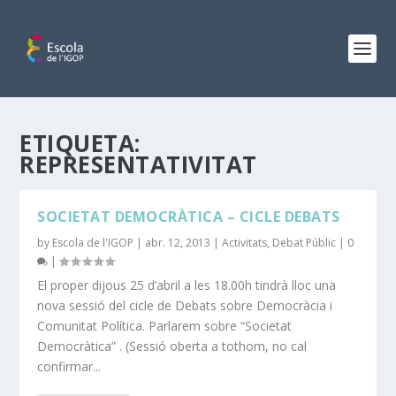
ETIQUETA:
REPRESENTATIVITAT
SOCIETAT DEMOCRÀTICA – CICLE DEBATS
by
Escola de l'IGOP
|
abr. 12, 2013
|
Activitats
,
Debat Públic
|
0
|
El proper dijous 25 d’abril a les 18.00h tindrà lloc una
nova sessió del cicle de Debats sobre Democràcia i
Comunitat Política. Parlarem sobre “Societat
Democràtica” . (Sessió oberta a tothom, no cal
confirmar...