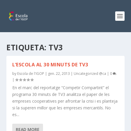
ETIQUETA:
TV3
L’ESCOLA AL 30 MINUTS DE TV3
by
Escola de l'IGOP
|
gen. 22, 2013
|
Uncategorized @ca
|
0
|
En el marc del reportatge “Competir Compartint” el
programa 30 minuts de TV3 analitza el paper de les
empreses cooperatives per afrontar la crisi i es planteja
si la superen millor que les empreses mercantils. No
es...
READ MORE