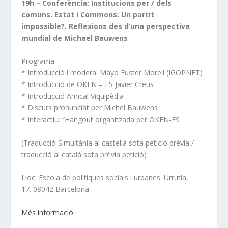
19h – Conferència: Institucions per / dels
comuns.
Estat i Commons: Un partit
impossible?.
Reflexions des d’una perspectiva
mundial de Michael Bauwens
Programa:
* Introducció i modera: Mayo Fuster Morell (IGOPNET)
* Introducció de OKFN – ES Javier Creus
* Introducció Amical Viquipèdia
* Discurs pronunciat per Michel Bauwens
* Interactiu: “Hangout organitzada per OKFN-ES
(Traducció Simultània al castellà sota petició prèvia /
traducció al català sota prèvia petició)
Lloc: Escola de politiques socials i urbanes. Urrutia,
17. 08042 Barcelona.
Més informació