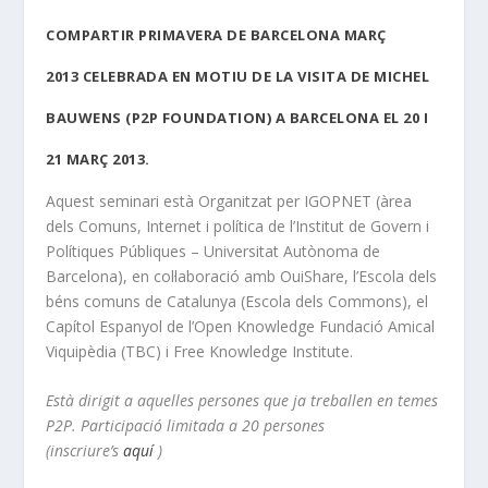
COMPARTIR PRIMAVERA DE BARCELONA MARÇ
2013
CELEBRADA EN MOTIU DE LA VISITA DE MICHEL
BAUWENS (P2P FOUNDATION) A BARCELONA EL 20 I
21 MARÇ 2013.
Aquest seminari està Organitzat per IGOPNET (àrea
dels Comuns, Internet i política de l’Institut de Govern i
Polítiques Públiques – Universitat Autònoma de
Barcelona), en col·laboració amb OuiShare, l’Escola dels
béns comuns de Catalunya (Escola dels Commons), el
Capítol Espanyol de l’Open Knowledge Fundació Amical
Viquipèdia (TBC) i Free Knowledge Institute.
Està dirigit a aquelles persones que ja treballen en temes
P2P. Participació limitada a 20 persones
(inscriure’s
aquí
)