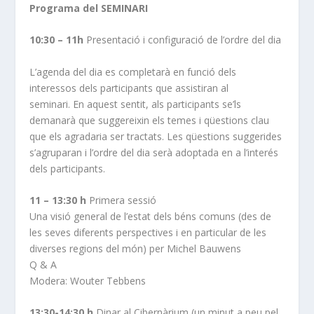
Programa del SEMINARI
10:30 – 11h
Presentació i configuració de l’ordre del dia
L’agenda del dia es completarà en funció dels
interessos dels participants que assistiran al
seminari. En aquest sentit, als participants se’ls
demanarà que suggereixin els temes i qüestions clau
que els agradaria ser tractats. Les qüestions suggerides
s’agruparan i l’ordre del dia serà adoptada en a l’interés
dels participants.
11 – 13:30 h
Primera sessió
Una visió general de l’estat dels béns comuns (des de
les seves diferents perspectives i en particular de les
diverses regions del món) per Michel Bauwens
Q & A
Modera: Wouter Tebbens
13:30-14:30 h
Dinar al Cibernàrium (un minut a peu pel