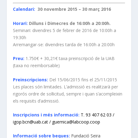
Calendari:
30 novembre 2015 – 30 març 2016
Horari:
Dilluns i Dimecres de 16:00h a 20:00h.
Seminari: divendres 5 de febrer de 2016 de 10:00h a
19:30h
Arremangar-se: divendres tarda de 16:00h a 20:00h
Preu:
1.750€ + 30,21€ taxa preinscripció de la UAB
(taxa no reemborsable)
Preinscripcions:
Del 15/06/2015 fins el 25/11/2015
Les places són limitades. L’admissió es realitzarà per
rigorós ordre de sol·licitud, sempre i quan s’acompleixin
els requisits d’admissió.
Inscripcions i més informació:
T. 93 407 62 03 /
igop.bcn@uab.cat / guernica@labcoop.coop
Informació sobre beques:
Fundació Seira