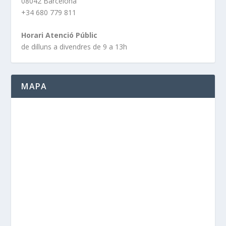
08042 Barcelona
+34 680 779 811
Horari Atenció Públic
de dilluns a divendres de 9 a 13h
MAPA