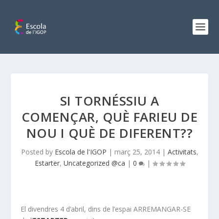
SI TORNÉSSIU A
COMENÇAR, QUÈ FARIEU DE
NOU I QUÈ DE DIFERENT??
Posted by
Escola de l'IGOP
|
març 25, 2014
|
Activitats
,
Estarter
,
Uncategorized @ca
|
0
|
El divendres 4 d’abril, dins de l’espai ARREMANGAR-SE