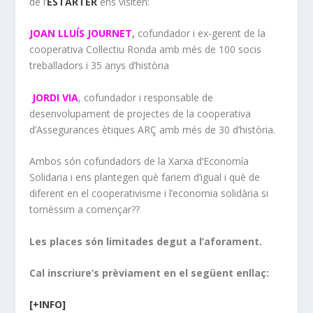
de l’
ESTARTER
ens visiten:
JOAN LLUÍS JOURNET
,
cofundador i ex-gerent de la
cooperativa Col·lectiu Ronda amb més de 100 socis
treballadors i 35 anys d’història
JORDI VIA
, cofundador i responsable de
desenvolupament de projectes de la cooperativa
d’Assegurances ètiques ARÇ amb més de 30 d’història.
Ambos són cofundadors de la Xarxa d’Economía
Solidaria i ens plantegen què fariem d’igual i què de
diferent en el cooperativisme i l’economia solidària si
tornèssim a començar??
Les places són limitades degut a l’aforament.
Cal inscriure’s prèviament en el següent enllaç:
[+INFO]