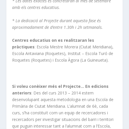
* Les dates exactes es concretaran al mes de setembre
amb els centres educatius.
* La dedicació al Projecte durant aquesta fase és
aproximadament de d’entre 1.30h i 2h setmanals.
Centres educatius on es realitzaran les
pràctiques
: Escola Mestre Morera (Ciutat Meridiana),
Escola Antaviana (Roquetes), Institut – Escola Turó de
Roquetes (Roquetes) i Escola Àgora (La Guineueta).
Si voleu conèixer més el Projecte… En edicions
anteriors
: Des del curs 2013 – 2014 estem
desenvolupant aquesta metodologia en una Escola de
Primària de Ciutat Meridiana. L’alumnat de 6è, cada
curs, s’ha constituït com un equip de recercadores i
recercadors per investigar situacions del barri i territori
que puguin interessar tant a l’alumnat com a l’Escola,