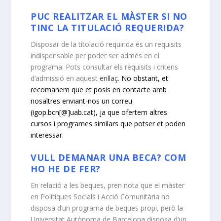
PUC REALITZAR EL MÀSTER SI NO
TINC LA TITULACIÓ REQUERIDA?
Disposar de la títolació requirida és un requisits
indispensable per poder ser admés en el
programa. Pots consultar els requisits i criteris
d’admissió en aquest
enllaç
.
No obstant, et
recomanem que et posis en contacte amb
nosaltres enviant-nos un correu
(igop.bcn[@]uab.cat), ja que ofertem altres
cursos i programes similars que potser et poden
interessar.
VULL DEMANAR UNA BECA? COM
HO HE DE FER?
En relació a les beques, pren nota que el màster
en Politiques Socials i Acció Comunitària no
disposa d’un programa de beques propi, però la
Universitat Autònoma de Barcelona disposa d’un