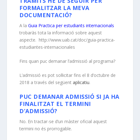
TRÀMITS HE DE SEGUIR PER
FORMALITZAR LA MEVA
DOCUMENTACIÓ?
A la
Guia Practica per estudiants internacionals
trobaràs tota la informació sobre aquest
aspecte. http://www.uab.cat/doc/guia-practica-
estudiantes-internacionales
Fins quan puc demanar l’admissió al programa?
L’admissió es pot sol·licitar fins el 8 d’octubre de
2018 a través del següent
aplicatiu
.
PUC DEMANAR ADMISSIÓ SI JA HA
FINALITZAT EL TERMINI
D’ADMISSIÓ?
No. En tractar-se d’un màster oficial aquest
termini no és prorrogable.