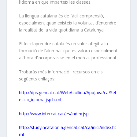
l’idioma en que imparteix les classes.
La llengua catalana és de fàcil comprensió,
especialment quan existeix la voluntat d’entendre
la realitat de la vida quotidiana a Catalunya.
El fet d’aprendre català és un valor afegit a la
formació de l’alumnat que es valora especialment
a l’hora d’incorporar-se en el mercat professional.
Trobaràs més informació i recursos en els
següents enllaços:
http://dps.gencat.cat/WebAcollida/AppJava/ca/Sel
eccio_idioma.jsp.html
http://www.intercat.cat/es/index.jsp
http://studyincatalonia.gencat.cat/ca/inici/index.ht
ml