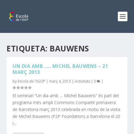
ETIQUETA:
BAUWENS
UN DIA AMB ….. MICHEL BAUWENS – ​​21
MARÇ 2013
by
Escola de l'IGOP
|
març 4, 2013
|
Activitats
|
0
|
El seminari “Un dia amb … Michel Bauwens” és part del
programa més ampli Commons Compartir primavera
de Barcelona març 2013 celebrada en motiu de la visita
de Michel Bauwens (P2P Foundation) a Barcelona el 20
i...