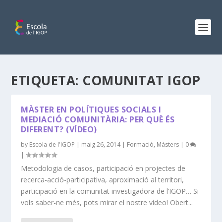
ETIQUETA:
COMUNITAT IGOP
MÀSTER EN POLÍTIQUES SOCIALS I
MEDIACIÓ COMUNITÀRIA: PER QUÈ ÉS
DIFERENT? (VÍDEO)
by
Escola de l'IGOP
|
maig 26, 2014
|
Formació
,
Màsters
|
0
|
Metodologia de casos, participació en projectes de
recerca-acció-participativa, aproximació al territori,
participació en la comunitat investigadora de l’IGOP… Si
vols saber-ne més, pots mirar el nostre vídeo! Obert...