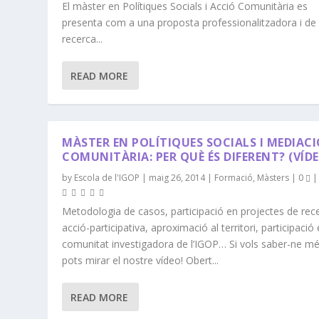
El màster en Polítiques Socials i Acció Comunitària es
presenta com a una proposta professionalitzadora i de
recerca...
READ MORE
MÀSTER EN POLÍTIQUES SOCIALS I MEDIAC
COMUNITÀRIA: PER QUÈ ÉS DIFERENT? (VÍD
by
Escola de l'IGOP
|
maig 26, 2014
|
Formació
,
Màsters
|
0
|
Metodologia de casos, participació en projectes de rec
acció-participativa, aproximació al territori, participació 
comunitat investigadora de l’IGOP… Si vols saber-ne mé
pots mirar el nostre vídeo! Obert...
READ MORE