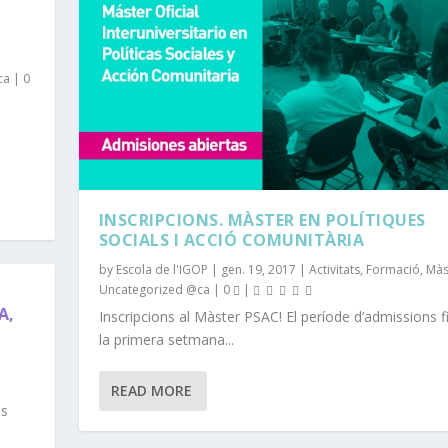
ca
|
0
INSCRIPCIONS. MÀSTER EN POLÍTIQUES
SOCIALS I ACCIÓ COMUNITÀRIA
by
Escola de l'IGOP
|
gen. 19, 2017
|
Activitats
,
Formació
,
Màs
Uncategorized @ca
|
0
|
A,
Inscripcions al Màster PSAC! El període d’admissions fi
la primera setmana...
READ MORE
es