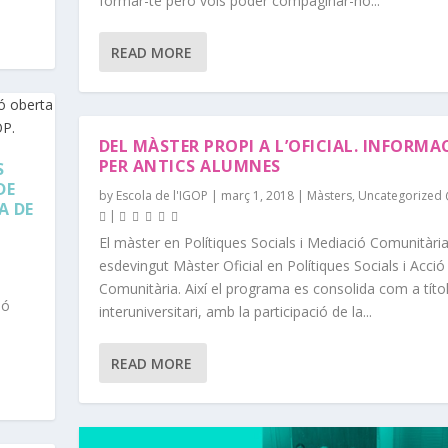
formar-te però vols poder compaginar-ho...
READ MORE
DEL MÀSTER PROPI A L’OFICIAL. INFORMA
PER ANTICS ALUMNES
S
DE
by
Escola de l'IGOP
|
març 1, 2018
|
Màsters
,
Uncategorized
A DE
|
El màster en Polítiques Socials i Mediació Comunitàri
esdevingut Màster Oficial en Polítiques Socials i Acció
Comunitària. Així el programa es consolida com a títol 
ió
interuniversitari, amb la participació de la...
READ MORE