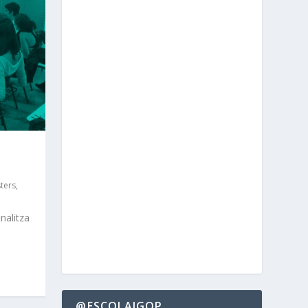
ters
,
nalitza
@ESCOLAIGOP