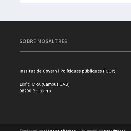
SOBRE NOSALTRES
Institut de Govern i Polítiques públiques (IGOP)
Edifici MRA (Campus UAB)
08290 Bellaterra
Designed by
| Powered by
Elegant Themes
WordPress