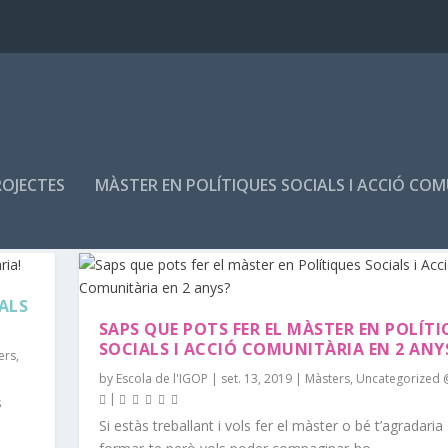
ROJECTES
MÀSTER EN POLÍTIQUES SOCIALS I ACCIÓ CO
ALS
SAPS QUE POTS FER EL MÀSTER EN POLÍTI
SOCIALS I ACCIÓ COMUNITÀRIA EN 2 ANY
ers
,
by
Escola de l'IGOP
|
set. 13, 2019
|
Màsters
,
Uncategorized 
|
s
Si estàs treballant i vols fer el màster o bé t’agradaria