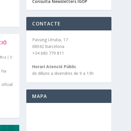
Consulta Newsletters IGOP
CONTACTE
Passeig Urrutia, 17
CIÓ
08042 Barcelona
+34 680 779 811
 @ca
|
0
Horari Atenció Públic
a ha
de dilluns a divendres de 9 a 13h
oficial
MAPA