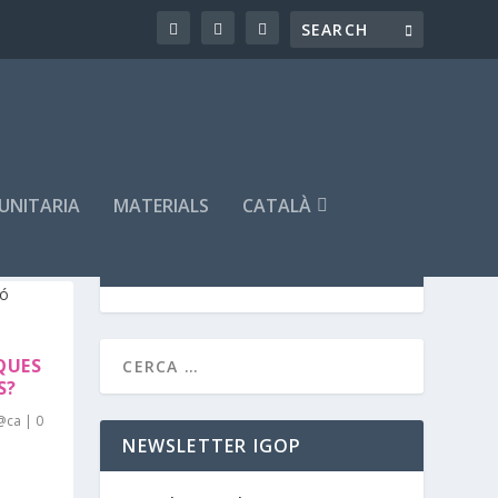
MUNITARIA
MATERIALS
CATALÀ
SEMINARIS PROGRAMATS
QUES
S?
@ca
|
0
NEWSLETTER IGOP