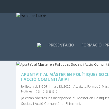
PRESENTACIÓ
FORMACIÓ I P
CATEGORIA:
MÀSTERS
APUNTA’T AL MÀSTER EN POLÍTIQUES SOCI
I ACCIÓ COMUNITÀRIA!
by
Escola de l'IGOP
|
març 13, 2020
|
Activitats
,
Formació
,
Màst
Notícies
|
0
|
Ja estan obertes les inscripcions al Màster en Polítique
Socials i Acció Comunitària El termini...