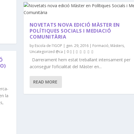
NOVETATS NOVA EDICIÓ MÀSTER EN
POLÍTIQUES SOCIALS I MEDIACIÓ
COMUNITÀRIA
by
Escola de l'IGOP
|
gen. 29, 2016
|
Formació
,
Màsters
,
Uncategorized @ca
|
0
|
IÓ
Darrerament hem estat treballant intensament per
EO)
aconseguir l’oficialitat del Màster en...
READ MORE
erca-
en la
s,