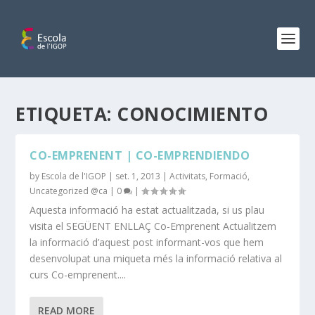
ETIQUETA:
CONOCIMIENTO
CO-EMPRENENT | CO-EMPRENDIENDO
by
Escola de l'IGOP
|
set. 1, 2013
|
Activitats
,
Formació
,
Uncategorized @ca
|
0
|
Aquesta informació ha estat actualitzada, si us plau
visita el SEGÜENT ENLLAÇ Co-Emprenent Actualitzem
la informació d’aquest post informant-vos que hem
desenvolupat una miqueta més la informació relativa al
curs Co-emprenent....
READ MORE