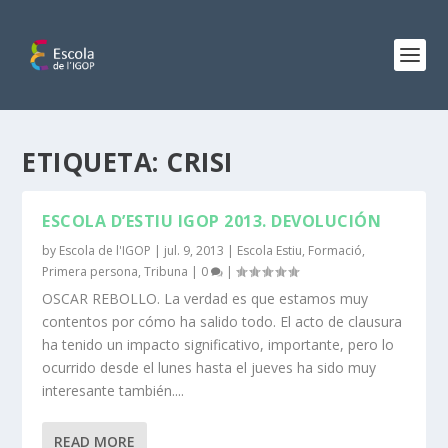
ETIQUETA:
CRISI
ESCOLA D’ESTIU IGOP 2013. DEVOLUCIÓN
by
Escola de l'IGOP
|
jul. 9, 2013
|
Escola Estiu
,
Formació
,
Primera persona
,
Tribuna
|
0
|
OSCAR REBOLLO. La verdad es que estamos muy
contentos por cómo ha salido todo. El acto de clausura
ha tenido un impacto significativo, importante, pero lo
ocurrido desde el lunes hasta el jueves ha sido muy
interesante también....
READ MORE