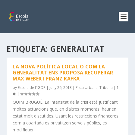
ETIQUETA:
GENERALITAT
LA NOVA POLÍTICA LOCAL O COM LA
GENERALITAT ENS PROPOSA RECUPERAR
MAX WEBER I FRANZ KAFKA
by
Escola de l'IGOP
|
juny 26, 2013
|
Pista Urbana
,
Tribuna
|
1
|
QUIM BRUGUÉ. La intensitat de la crisi està justificant
moltes actuacions que, en d’altres moments, haurien
estat molt discutides. Usant les restriccions financeres
com a coartada es privatitzen serveis públics, es
modifiquen...