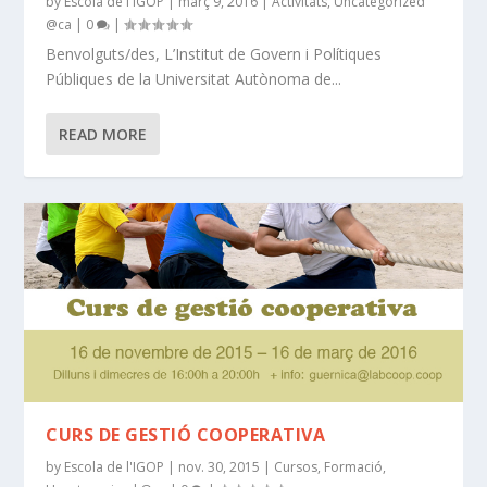
by
Escola de l'IGOP
|
març 9, 2016
|
Activitats
,
Uncategorized
@ca
|
0
|
Benvolguts/des, L’Institut de Govern i Polítiques
Públiques de la Universitat Autònoma de...
READ MORE
CURS DE GESTIÓ COOPERATIVA
by
Escola de l'IGOP
|
nov. 30, 2015
|
Cursos
,
Formació
,