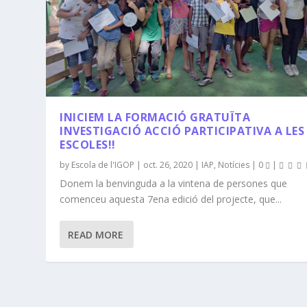
INICIEM LA FORMACIÓ GRATUÏTA
INVESTIGACIÓ ACCIÓ PARTICIPATIVA A LES
ESCOLES!!
by
Escola de l'IGOP
|
oct. 26, 2020
|
IAP
,
Notícies
|
0
|
Donem la benvinguda a la vintena de persones que
comenceu aquesta 7ena edició del projecte, que...
READ MORE