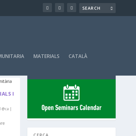
MUNITARIA
MATERIALS
CATALÀ
SEMINARIS PROGRAMATS
ALS I
d @ca
|
bre