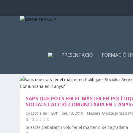
PRESENTACIÓ
FORMACIÓ I 
ETIQUETA:
PSAC
SAPS QUE POTS FER EL MÀSTER EN POLÍTIQ
SOCIALS I ACCIÓ COMUNITÀRIA EN 2 ANYS
by
Escola de l'IGOP
|
set. 13, 2019
|
Màsters
,
Uncategorized @
|
Si estàs treballant i vols fer el màster o bé t’agradaria