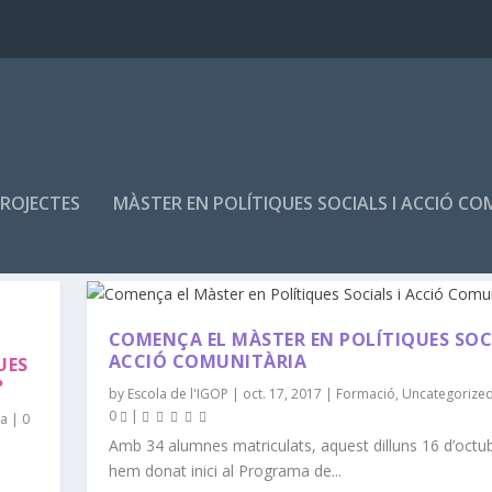
PROJECTES
MÀSTER EN POLÍTIQUES SOCIALS I ACCIÓ CO
COMENÇA EL MÀSTER EN POLÍTIQUES SOCI
ACCIÓ COMUNITÀRIA
UES
?
by
Escola de l'IGOP
|
oct. 17, 2017
|
Formació
,
Uncategorize
0
|
ca
|
0
Amb 34 alumnes matriculats, aquest dilluns 16 d’octu
hem donat inici al Programa de...