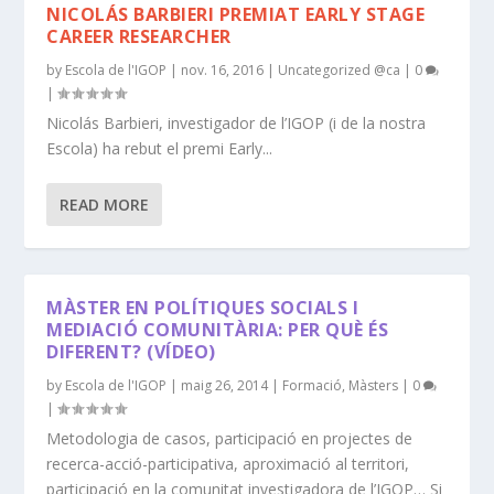
NICOLÁS BARBIERI PREMIAT EARLY STAGE
CAREER RESEARCHER
by
Escola de l'IGOP
|
nov. 16, 2016
|
Uncategorized @ca
|
0
|
Nicolás Barbieri, investigador de l’IGOP (i de la nostra
Escola) ha rebut el premi Early...
READ MORE
MÀSTER EN POLÍTIQUES SOCIALS I
MEDIACIÓ COMUNITÀRIA: PER QUÈ ÉS
DIFERENT? (VÍDEO)
by
Escola de l'IGOP
|
maig 26, 2014
|
Formació
,
Màsters
|
0
|
Metodologia de casos, participació en projectes de
recerca-acció-participativa, aproximació al territori,
participació en la comunitat investigadora de l’IGOP… Si