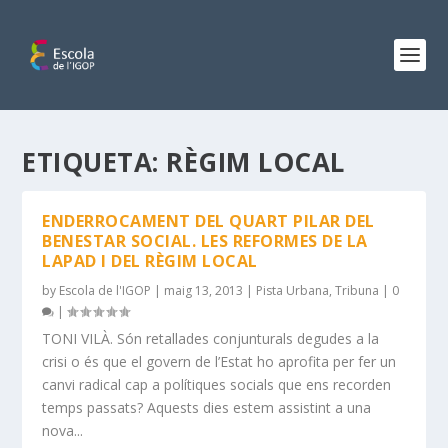
ETIQUETA:
RÈGIM LOCAL
ENDERROCAMENT DEL QUART PILAR DEL
BENESTAR SOCIAL. LES REFORMES DE LA
LAPAD I DEL RÈGIM LOCAL
by
Escola de l'IGOP
|
maig 13, 2013
|
Pista Urbana
,
Tribuna
|
0
|
TONI VILÀ. Són retallades conjunturals degudes a la
crisi o és que el govern de l’Estat ho aprofita per fer un
canvi radical cap a polítiques socials que ens recorden
temps passats? Aquests dies estem assistint a una
nova...