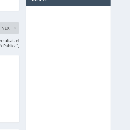
NEXT
salitat: el
ó Pública”,