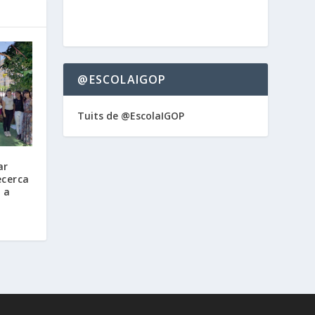
@ESCOLAIGOP
Tuits de @EscolaIGOP
ar
ecerca
 a