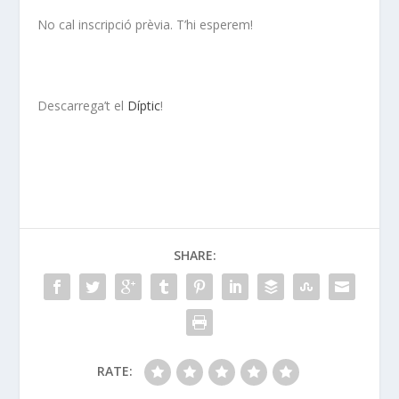
No cal inscripció prèvia. T’hi esperem!
Descarrega’t el
Díptic
!
SHARE:
RATE: