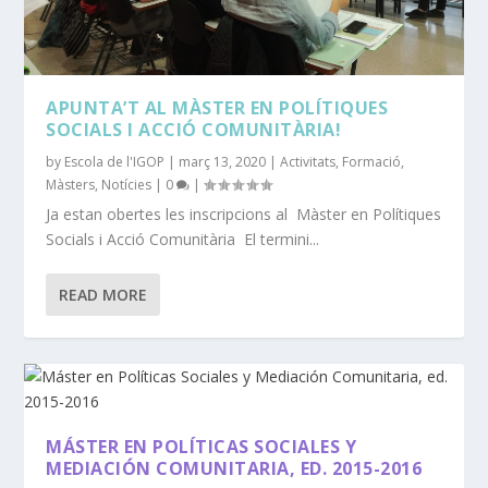
APUNTA’T AL MÀSTER EN POLÍTIQUES
SOCIALS I ACCIÓ COMUNITÀRIA!
by
Escola de l'IGOP
|
març 13, 2020
|
Activitats
,
Formació
,
Màsters
,
Notícies
|
0
|
Ja estan obertes les inscripcions al Màster en Polítiques
Socials i Acció Comunitària El termini...
READ MORE
MÁSTER EN POLÍTICAS SOCIALES Y
MEDIACIÓN COMUNITARIA, ED. 2015-2016