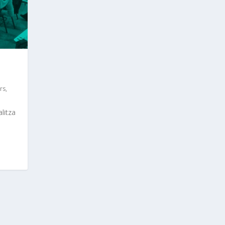
rs
,
litza