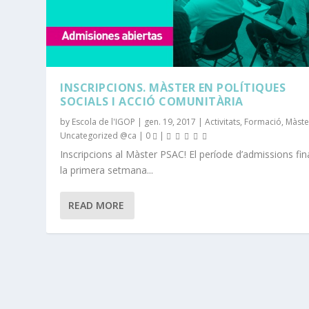
INSCRIPCIONS. MÀSTER EN POLÍTIQUES
SOCIALS I ACCIÓ COMUNITÀRIA
by
Escola de l'IGOP
|
gen. 19, 2017
|
Activitats
,
Formació
,
Màste
Uncategorized @ca
|
0
|
Inscripcions al Màster PSAC! El període d’admissions fina
la primera setmana...
READ MORE