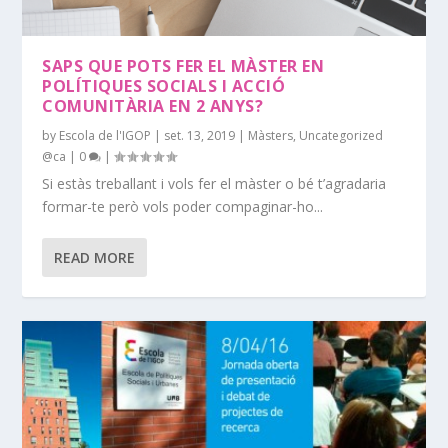
SAPS QUE POTS FER EL MÀSTER EN
POLÍTIQUES SOCIALS I ACCIÓ
COMUNITÀRIA EN 2 ANYS?
by
Escola de l'IGOP
|
set. 13, 2019
|
Màsters
,
Uncategorized
@ca
|
0
|
Si estàs treballant i vols fer el màster o bé t’agradaria
formar-te però vols poder compaginar-ho...
READ MORE