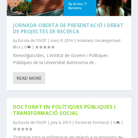
JORNADA OBERTA DE PRESENTACIÓ I DEBAT
DE PROJECTES DE RECERCA
by
Escola de l'IGOP
|
març 9, 2016
|
Activitats
,
Uncategorized
@ca
|
0
|
Benvolguts/des, L’Institut de Govern i Polítiques
Públiques de la Universitat Autònoma de...
READ MORE
DOCTORAT EN POLÍTIQUES PÚBLIQUES I
TRANSFORMACIÓ SOCIAL
by
Escola de l'IGOP
|
juny 4, 2013
|
Doctorat
,
Formació
|
0
|
Trobaràs tota la informació en relació a la proposta de