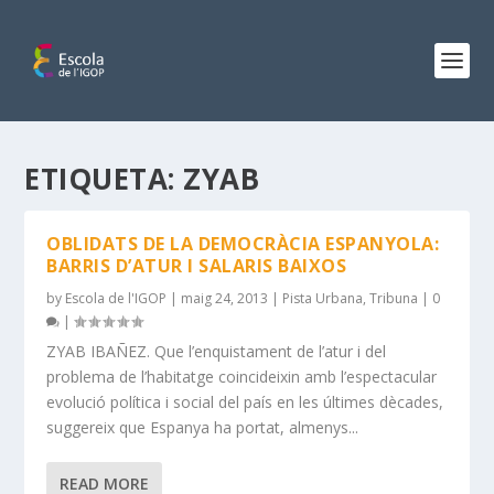
ETIQUETA:
ZYAB
OBLIDATS DE LA DEMOCRÀCIA ESPANYOLA:
BARRIS D’ATUR I SALARIS BAIXOS
by
Escola de l'IGOP
|
maig 24, 2013
|
Pista Urbana
,
Tribuna
|
0
|
ZYAB IBAÑEZ. Que l’enquistament de l’atur i del
problema de l’habitatge coincideixin amb l’espectacular
evolució política i social del país en les últimes dècades,
suggereix que Espanya ha portat, almenys...
READ MORE