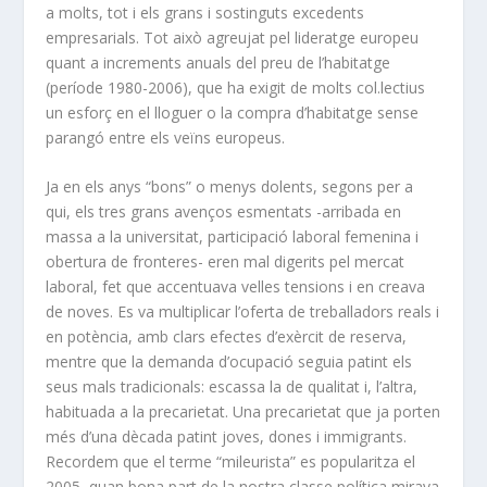
a molts, tot i els grans i sostinguts excedents
empresarials. Tot això agreujat pel lideratge europeu
quant a increments anuals del preu de l’habitatge
(període 1980-2006), que ha exigit de molts col.lectius
un esforç en el lloguer o la compra d’habitatge sense
parangó entre els veïns europeus.
Ja en els anys “bons” o menys dolents, segons per a
qui, els tres grans avenços esmentats -arribada en
massa a la universitat, participació laboral femenina i
obertura de fronteres- eren mal digerits pel mercat
laboral, fet que accentuava velles tensions i en creava
de noves. Es va multiplicar l’oferta de treballadors reals i
en potència, amb clars efectes d’exèrcit de reserva,
mentre que la demanda d’ocupació seguia patint els
seus mals tradicionals: escassa la de qualitat i, l’altra,
habituada a la precarietat. Una precarietat que ja porten
més d’una dècada patint joves, dones i immigrants.
Recordem que el terme “mileurista” es popularitza el
2005, quan bona part de la nostra classe política mirava