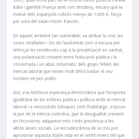
Itàlia i gairebé França amb cert desdeny, encara que la
meitat dels espanyols cobrés menys de 1.000 €, força
per sota del salari mínim francès.
En aquest ambient tan vulnerable, va arribar la crisi, les
seves retallades i l’ús de l’austeritat com a excusa per
reforçar les tendències cap a la privatització en sanitat,
una polarització creixent entre l’educació pública i la
concertada i un abús sistemàtic dels grups febles del
mercat laboral que tenen molt difícil traduir el seu
nombre en pes polític.
Així, a la històrica esperança democràtica que l’empenta
igualitària de les esferes pública i política arribi al mercat
laboral i a necessitats bàsiques com l’habitatge, s’oposa
la por de la inèrcia contrària, que la desigualtat creixent
en l’econòmic adquireixi més i més presència a les
altres àrees socials. La recrudescència de la crisi pot
aproximar aquesta doble vida en el sentit invers del que