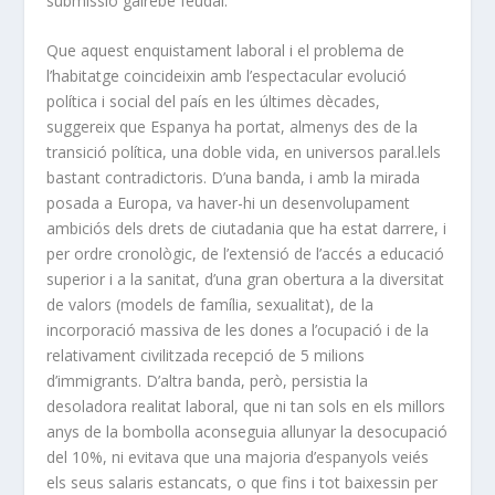
submissió gairebé feudal.
Que aquest enquistament laboral i el problema de
l’habitatge coincideixin amb l’espectacular evolució
política i social del país en les últimes dècades,
suggereix que Espanya ha portat, almenys des de la
transició política, una doble vida, en universos paral.lels
bastant contradictoris. D’una banda, i amb la mirada
posada a Europa, va haver-hi un desenvolupament
ambiciós dels drets de ciutadania que ha estat darrere, i
per ordre cronològic, de l’extensió de l’accés a educació
superior i a la sanitat, d’una gran obertura a la diversitat
de valors (models de família, sexualitat), de la
incorporació massiva de les dones a l’ocupació i de la
relativament civilitzada recepció de 5 milions
d’immigrants. D’altra banda, però, persistia la
desoladora realitat laboral, que ni tan sols en els millors
anys de la bombolla aconseguia allunyar la desocupació
del 10%, ni evitava que una majoria d’espanyols veiés
els seus salaris estancats, o que fins i tot baixessin per