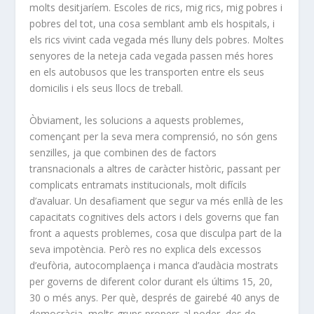
molts desitjaríem. Escoles de rics, mig rics, mig pobres i
pobres del tot, una cosa semblant amb els hospitals, i
els rics vivint cada vegada més lluny dels pobres. Moltes
senyores de la neteja cada vegada passen més hores
en els autobusos que les transporten entre els seus
domicilis i els seus llocs de treball.
Òbviament, les solucions a aquests problemes,
començant per la seva mera comprensió, no són gens
senzilles, ja que combinen des de factors
transnacionals a altres de caràcter històric, passant per
complicats entramats institucionals, molt difícils
d’avaluar. Un desafiament que segur va més enllà de les
capacitats cognitives dels actors i dels governs que fan
front a aquests problemes, cosa que disculpa part de la
seva impotència. Però res no explica dels excessos
d’eufòria, autocomplaença i manca d’audàcia mostrats
per governs de diferent color durant els últims 15, 20,
30 o més anys. Per què, després de gairebé 40 anys de
democràcia, molts grups propers al poder, des de