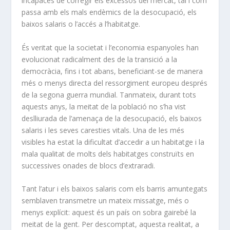
incapaces de corregir els excessos del mercat, tal i com
passa amb els mals endèmics de la desocupació, els
baixos salaris o l’accés a l’habitatge.
És veritat que la societat i l’economia espanyoles han
evolucionat radicalment des de la transició a la
democràcia, fins i tot abans, beneficiant-se de manera
més o menys directa del ressorgiment europeu després
de la segona guerra mundial. Tanmateix, durant tots
aquests anys, la meitat de la població no s’ha vist
deslliurada de l’amenaça de la desocupació, els baixos
salaris i les seves caresties vitals. Una de les més
visibles ha estat la dificultat d’accedir a un habitatge i la
mala qualitat de molts dels habitatges construïts en
successives onades de blocs d’extraradi.
Tant l’atur i els baixos salaris com els barris amuntegats
semblaven transmetre un mateix missatge, més o
menys explícit: aquest és un país on sobra gairebé la
meitat de la gent. Per descomptat, aquesta realitat, a