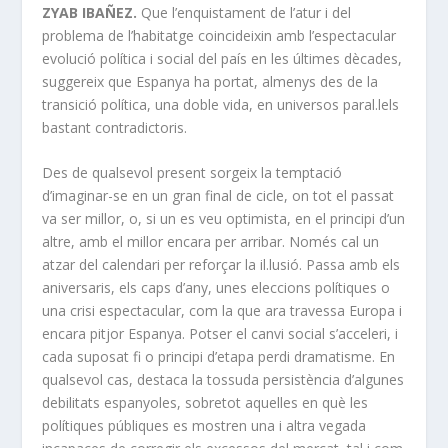
ZYAB IBAÑEZ.
Que l’enquistament de l’atur i del
problema de l’habitatge coincideixin amb l’espectacular
evolució política i social del país en les últimes dècades,
suggereix que Espanya ha portat, almenys des de la
transició política, una doble vida, en universos paral.lels
bastant contradictoris.
Des de qualsevol present sorgeix la temptació
d’imaginar-se en un gran final de cicle, on tot el passat
va ser millor, o, si un es veu optimista, en el principi d’un
altre, amb el millor encara per arribar. Només cal un
atzar del calendari per reforçar la il.lusió. Passa amb els
aniversaris, els caps d’any, unes eleccions polítiques o
una crisi espectacular, com la que ara travessa Europa i
encara pitjor Espanya. Potser el canvi social s’acceleri, i
cada suposat fi o principi d’etapa perdi dramatisme. En
qualsevol cas, destaca la tossuda persistència d’algunes
debilitats espanyoles, sobretot aquelles en què les
polítiques públiques es mostren una i altra vegada