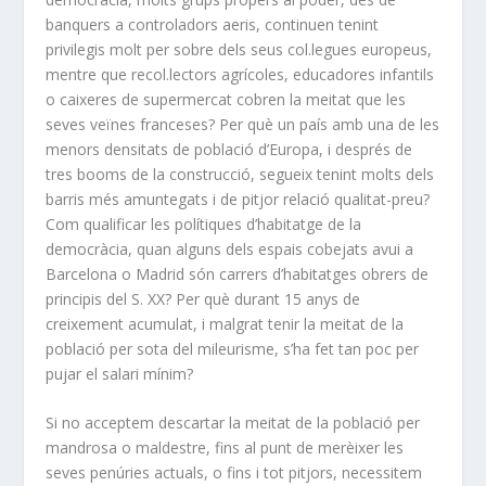
banquers a controladors aeris, continuen tenint
privilegis molt per sobre dels seus col.legues europeus,
mentre que recol.lectors agrícoles, educadores infantils
o caixeres de supermercat cobren la meitat que les
seves veïnes franceses? Per què un país amb una de les
menors densitats de població d’Europa, i després de
tres booms de la construcció, segueix tenint molts dels
barris més amuntegats i de pitjor relació qualitat-preu?
Com qualificar les polítiques d’habitatge de la
democràcia, quan alguns dels espais cobejats avui a
Barcelona o Madrid són carrers d’habitatges obrers de
principis del S. XX? Per què durant 15 anys de
creixement acumulat, i malgrat tenir la meitat de la
població per sota del mileurisme, s’ha fet tan poc per
pujar el salari mínim?
Si no acceptem descartar la meitat de la població per
mandrosa o maldestre, fins al punt de merèixer les
seves penúries actuals, o fins i tot pitjors, necessitem