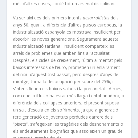
més d’altres coses, conté tot un arsenal disciplinari.
Va ser així des dels primers intents
desarrollistas
dels
anys 50, quan, a diferència d’altres països europeus, la
industrialització espanyola es mostrava insuficient per
absorbir les noves generacions. Segurament aquesta
industrialització tardana i insuficient comparteix les
arrels de problemes que arriben fins a l’actualitat.
Després, els cicles de creixement, l’últim alimentat pels
baixos interessos de l’euro, prometien un enlairament
definitiu d’aquest trist passat, però després d’anys de
miratge, torna la desocupació per sobre del 25%, i
s’intensifiquen els baixos salaris i la precarietat . A més,
com que la il.lusió ha estat més llarga i entabanadora, a
diferència dels col.lapses anteriors, el present suposa
un salt d’escala en els sofriments, ja que a generació
rere generació de joventuts perdudes darrere dels
“pisets”, s’afegeixen les tragèdies dels desnonaments o
els endeutaments biogràfics que assoleixen un grau de