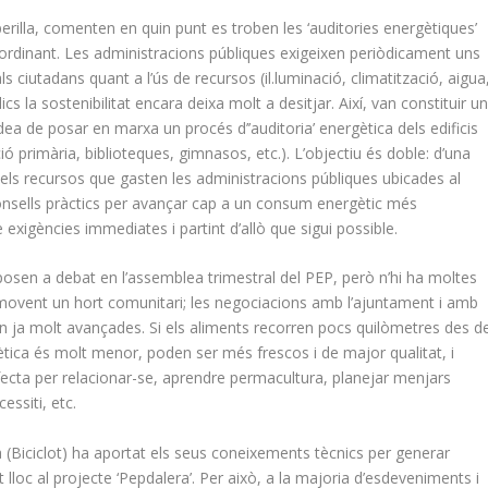
perilla, comenten en quin punt es troben les ‘auditories energètiques’
oordinant. Les administracions públiques exigeixen periòdicament uns
ciutadans quant a l’ús de recursos (il.luminació, climatització, aigua
cs la sostenibilitat encara deixa molt a desitjar. Així, van constituir u
ea de posar en marxa un procés d’’auditoria’ energètica dels edificis
nció primària, biblioteques, gimnasos, etc.). L’objectiu és doble: d’una
els recursos que gasten les administracions públiques ubicades al
i consells pràctics per avançar cap a un consum energètic més
xigències immediates i partint d’allò que sigui possible.
 posen a debat en l’assemblea trimestral del PEP, però n’hi ha moltes
ovent un hort comunitari; les negociacions amb l’ajuntament i amb
tan ja molt avançades. Si els aliments recorren pocs quilòmetres des de
ètica és molt menor, poden ser més frescos i de major qualitat, i
fecta per relacionar-se, aprendre permacultura, planejar menjars
essiti, etc.
ta (Biciclot) ha aportat els seus coneixements tècnics per generar
nt lloc al projecte ‘Pepdalera’. Per això, a la majoria d’esdeveniments i