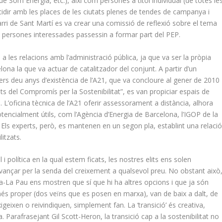
 de Som Energia, etc.), així com persones a títol individual (de totes le
incidir amb les places de les ciutats plenes de tendes de campanya i
rri de Sant Martí es va crear una comissió de reflexió sobre el tema
persones interessades passessin a formar part del PEP.
 les relacions amb l’administració pública, ja que va ser la pròpia
na la que va actuar de catalitzador del conjunt. A partir d’un
mers deu anys d’existència de l’A21, que va concloure al gener de 2010
 del Compromís per la Sostenibilitat”, es van propiciar espais de
 L’oficina tècnica de l’A21 oferir assessorament a distància, alhora
tencialment útils, com l’Agència d’Energia de Barcelona, ​​l’IGOP de la
ls experts, però, es mantenen en un segon pla, establint una relaci
litzats.
i política en la qual estem ficats, les nostres elits ens solen
vançar per la senda del creixement a qualsevol preu. No obstant això
-La Pau ens mostren que sí que hi ha altres opcions i que ja són
l més proper (dos veïns que es posen en marxa), van de baix a dalt, de
eixen o reivindiquen, simplement fan. La ‘transició’ és creativa,
. Parafrasejant Gil Scott-Heron, la transició cap a la sostenibilitat no