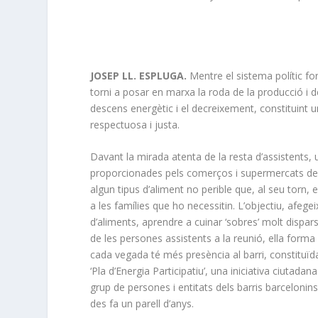
JOSEP LL. ESPLUGA.
Mentre el sistema polític fo
torni a posar en marxa la roda de la producció i 
descens energètic i el decreixement, constituint 
respectuosa i justa.
Davant la mirada atenta de la resta d’assistents,
proporcionades pels comerços i supermercats del b
algun tipus d’aliment no perible que, al seu torn, es
a les famílies que ho necessitin. L’objectiu, afege
d’aliments, aprendre a cuinar ‘sobres’ molt dispar
de les persones assistents a la reunió, ella forma 
cada vegada té més presència al barri, constituïda
‘Pla d’Energia Participatiu’, una iniciativa ciutada
grup de persones i entitats dels barris barceloni
des fa un parell d’anys.