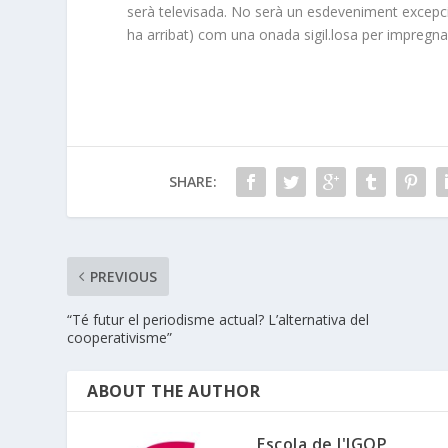
serà televisada. No serà un esdeveniment excepcio
ha arribat) com una onada sigil.losa per impregnar
SHARE:
PREVIOUS
“Té futur el periodisme actual? L’alternativa del
cooperativisme”
ABOUT THE AUTHOR
Escola de l'IGOP