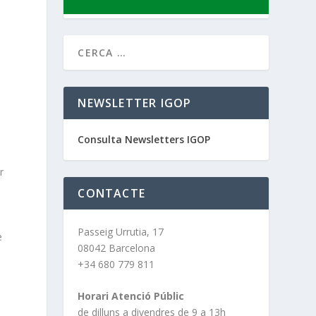
e
NEWSLETTER IGOP
Consulta Newsletters IGOP
r
CONTACTE
s
Passeig Urrutia, 17
e
08042 Barcelona
+34 680 779 811
Horari Atenció Públic
de dilluns a divendres de 9 a 13h