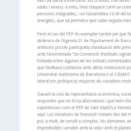
barri (la Xarxa d’Intercanvi, els ciclistes, membres
edats i sexes). A més, l’inici d’aquest camí va co
persones indignades, i en l’assemblea 15-M del ba
energètic, que va permetre que cada vegada més 
Però el cas del PEP és exemplar també pel que fa a
dinàmica de l’Agenda 21 de l’Ajuntament de Barcelo
ambiciós procés participatiu d’avaluació dels pri
amb l’anomenada “2a Convenció d’entitats signants
trobada entre algunes de les entitats esmentades.
que facilitava contactes amb altres institucions po
Universitat Autònoma de Barcelona o el CIEMAT. E
lateral (no jeràrquica) respecte als ciutadans mobi
Davant la crisi de representació econòmica, social 
respondre que no hi ha alternatives i que hem d’a
experiències com el PEP de Sant Martí/La Verneda
aquí. Les iniciatives de ‘transició’ creixen des de
poc a molt, de senzill a complex. No demanen, exig
impredictible i amable amb la vida i amb el planeta