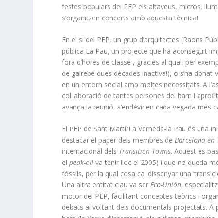
festes populars del PEP els altaveus, micros, llums
s’organitzen concerts amb aquesta tècnica!
En el si del PEP, un grup d’arquitectes (Raons Públi
pública La Pau, un projecte que ha aconseguit impl
fora d’hores de classe , gràcies al qual, per exem
de gairebé dues dècades inactiva!), o s’ha donat 
en un entorn social amb moltes necessitats. A l’as
col.laboració de tantes persones del barri i aprof
avança la reunió, s’endevinen cada vegada més ca
El PEP de Sant Martí/La Verneda-la Pau és una inic
destacar el paper dels membres de
Barcelona en 
internacional dels
Transition Towns
. Aquest es bas
el
peak-oil
va tenir lloc el 2005) i que no queda 
fòssils, per la qual cosa cal dissenyar una ‘transi
Una altra entitat clau va ser
Eco-Unión
, especiali
motor del PEP, facilitant conceptes teòrics i o
debats al voltant dels documentals projectats. A pa