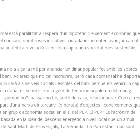
rmal està paralitzat a l’espera d’un hipotètic creixement econòmic qu
del consum, nombroses iniciatives ciutadanes intenten avançar cap al
una autèntica revolució silenciosa cap a una societat més sostenible,
 una noia alça la mà per anunciar un dinar popular fet amb les sobres
arri. Aclareix que no cal inscriure’s, però cada comensal ha d’aporta
 lliurarà als serveis socials i escoles del barri perquè els vehiculin cap
ix la dona, és sensibilitzar la gent de l’enorme problema del rebuig
s i -perquè no?- passar-ho bé, sortir de casa, relacionar-se. Com altre
part d’una ‘xarxa d’intercanvi’ (o barata) d’objectes i coneixements qu
 en grup d’economia social en el si del PEP. El PEP? És l’acrònim del
na basada en la idea del descens energètic a nivell local que un ampli
ns de Sant Martí de Provençals, La Verneda i La Pau estan impulsant