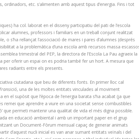
, ordinadors, etc. s’alimenten amb aquest tipus d’energia. Fins i tot
ques) ha col. laborat en el disseny participatiu del pati de l’escola
icar alumnes, professors i familiars en un treball conjunt realitzat
ple, o s’ha rellançat l’associació de mares i pares d’alumnes (després
visibilitat a la problemàtica d’una escola amb recursos massa escasso
semblea trimestral del PEP, la directora de l’Escola La Pau agraeix la
ita per oferir un espai on es podria també fer un hort. A mesura que
res radiants entre els presents.
iativa ciutadana que beu de diferents fonts. En primer lloc cal
Transició
, una de les moltes entitats vinculades al moviment
a en el supòsit que l’època de l’energia barata s’ha acabat (ja que
més remei que aprendre a viure en una societat sense combustibles
ció’ que permeti mantenir una qualitat de vida el més digna possible.
tzada en educació ambiental i amb un important paper en el grup
rganitzant un Document-Fòrum mensual capaç de generar animats
rtir d’aquest nucli inicial es van anar sumant entitats veïnals i del