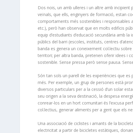
Dos nois, un amb ulleres i un altre amb incipient 
veïnals, que ells, enginyers de formació, estan c
comportaments més sostenibles i responsables als 
etc.), però han observat que en molts edificis públi
equip d’estudiants d’educació secundària amb la id
públics del barri (escoles, instituts, centres d’ate
banda es genera un coneixement col.lectiu sobre 
territori; per altra banda, pretenen oferir idees 
sostenible. Sense pressa però sense pausa. Sense e
Són tan sols un parell de les experiències que es
més. Per exemple, un grup de persones està prom
diversos particulars per a la cessió d’un solar es
seu origen a la seva destinació, la despesa energ
conrear-los en un hort comunitari és l’excusa per
col.lectius, generar aliments per a gent que els nec
Una associació de ciclistes i amants de la bicicle
electricitat a partir de bicicletes estàtiques, dona