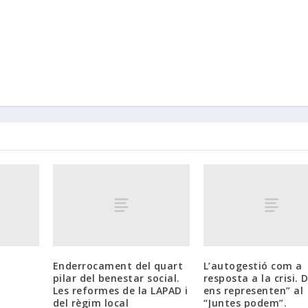
Enderrocament del quart
L’autogestió com a
pilar del benestar social.
resposta a la crisi. 
Les reformes de la LAPAD i
ens representen” al
del règim local
“Juntes podem”.