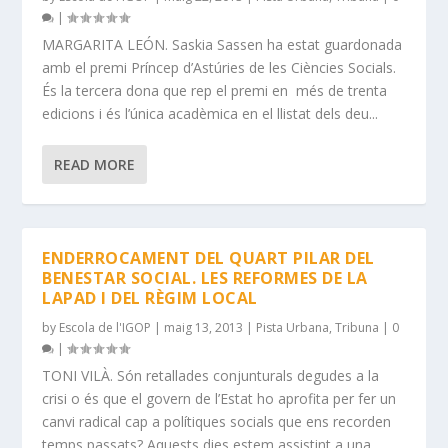
|
MARGARITA LEÓN. Saskia Sassen ha estat guardonada
amb el premi Príncep d’Astúries de les Ciències Socials.
És la tercera dona que rep el premi en més de trenta
edicions i és l’única acadèmica en el llistat dels deu...
READ MORE
ENDERROCAMENT DEL QUART PILAR DEL
BENESTAR SOCIAL. LES REFORMES DE LA
LAPAD I DEL RÈGIM LOCAL
by
Escola de l'IGOP
|
maig 13, 2013
|
Pista Urbana
,
Tribuna
|
0
|
TONI VILÀ. Són retallades conjunturals degudes a la
crisi o és que el govern de l’Estat ho aprofita per fer un
canvi radical cap a polítiques socials que ens recorden
temps passats? Aquests dies estem assistint a una