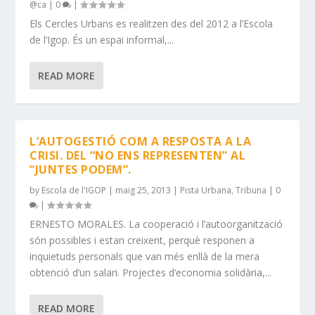
@ca
|
0
|
Els Cercles Urbans es realitzen des del 2012 a l’Escola
de l’Igop. És un espai informal,...
READ MORE
L’AUTOGESTIÓ COM A RESPOSTA A LA
CRISI. DEL “NO ENS REPRESENTEN” AL
“JUNTES PODEM”.
by
Escola de l'IGOP
|
maig 25, 2013
|
Pista Urbana
,
Tribuna
|
0
|
ERNESTO MORALES. La cooperació i l’autoorganització
són possibles i estan creixent, perquè responen a
inquietuds personals que van més enllà de la mera
obtenció d’un salari. Projectes d’economia solidària,...
READ MORE