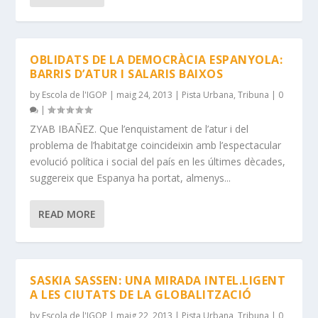
OBLIDATS DE LA DEMOCRÀCIA ESPANYOLA:
BARRIS D’ATUR I SALARIS BAIXOS
by
Escola de l'IGOP
|
maig 24, 2013
|
Pista Urbana
,
Tribuna
|
0
|
ZYAB IBAÑEZ. Que l’enquistament de l’atur i del
problema de l’habitatge coincideixin amb l’espectacular
evolució política i social del país en les últimes dècades,
suggereix que Espanya ha portat, almenys...
READ MORE
SASKIA SASSEN: UNA MIRADA INTEL.LIGENT
A LES CIUTATS DE LA GLOBALITZACIÓ
by
Escola de l'IGOP
|
maig 22, 2013
|
Pista Urbana
,
Tribuna
|
0